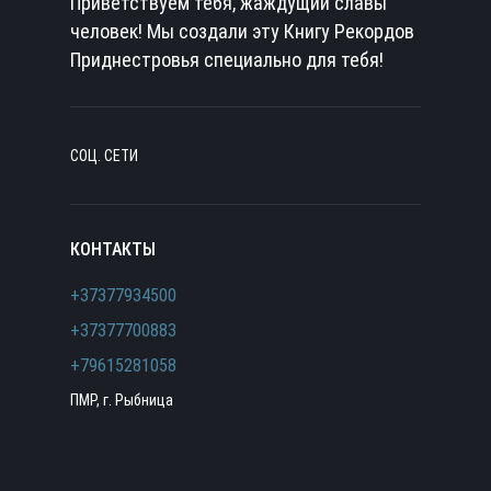
Приветствуем тебя, жаждущий славы
человек! Мы создали эту Книгу Рекордов
Приднестровья специально для тебя!
СОЦ. СЕТИ
КОНТАКТЫ
+37377934500
+37377700883
+79615281058
ПМР, г. Рыбница