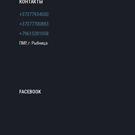
КОНТАКТЫ
+37377934500
+37377700883
+79615281058
ПМР, г. Рыбница
FACEBOOK